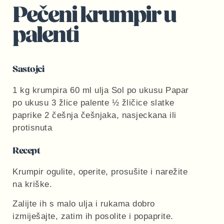
Pečeni krumpir u
palenti
Sastojci
1 kg krumpira 60 ml ulja Sol po ukusu Papar
po ukusu 3 žlice palente ½ žličice slatke
paprike 2 češnja češnjaka, nasjeckana ili
protisnuta
Recept
Krumpir ogulite, operite, prosušite i narežite
na kriške.
Zalijte ih s malo ulja i rukama dobro
izmiješajte, zatim ih posolite i popaprite.