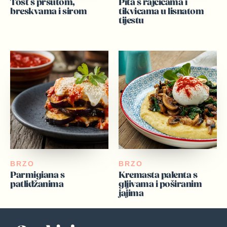
Tost s pršutom,
Pita s rajčicama i
breskvama i sirom
tikvicama u lisnatom
tijestu
BRZO
BRZO
Parmigiana s
Kremasta palenta s
patlidžanima
gljivama i poširanim
jajima