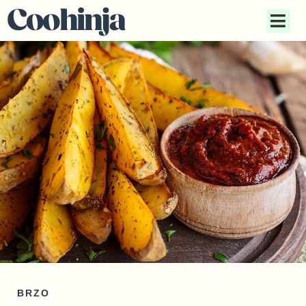
Coohinja
BRZO