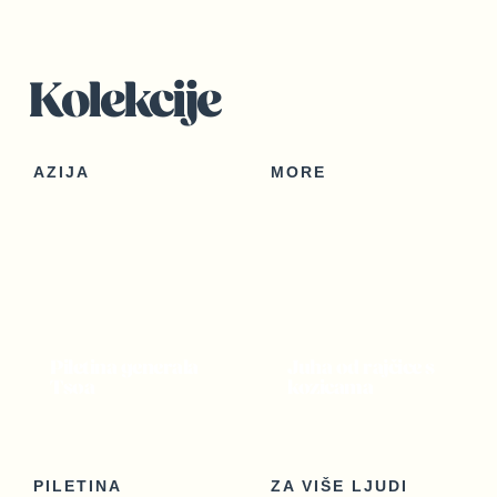
Kolekcije
AZIJA
MORE
Piletina generala
Juha od rajčice s
Tsoa
kozicama
PILETINA
ZA VIŠE LJUDI