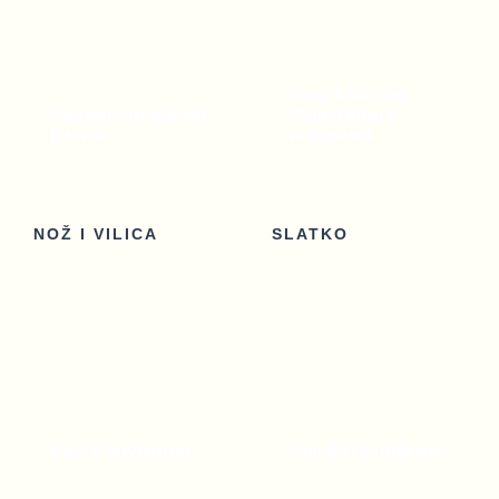
Tom Kha Gai.
Pašteta od pilećih
Pileća juha s
jetrica
kokosom
NOŽ I VILICA
SLATKO
Fuži s kozicama
Carski drobljenac