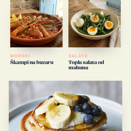
MORSKI
SALATE
Škampi na buzaru
Topla salata od
mahuna