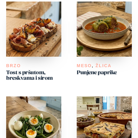
BRZO
MESO
,
ŽLICA
Tost s pršutom,
Punjene paprike
breskvama i sirom