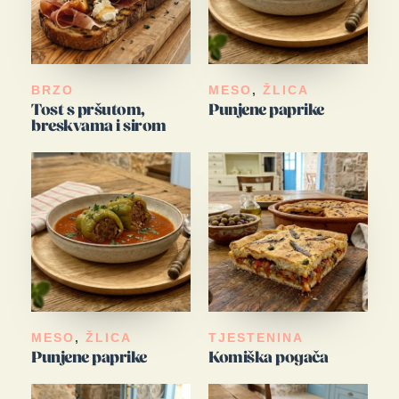
BRZO
MESO
,
ŽLICA
Tost s pršutom,
Punjene paprike
breskvama i sirom
MESO
,
ŽLICA
TJESTENINA
Punjene paprike
Komiška pogača