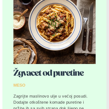
Žgvacet od puretine
MESO
Zagrijte maslinovo ulje u većoj posudi.
Dodajte otkoštene komade puretine i
pržite ih sa svih strana dok lijepo ne