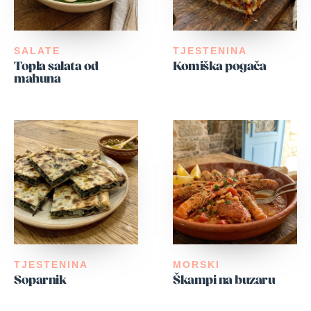
SALATE
TJESTENINA
Topla salata od
Komiška pogača
mahuna
TJESTENINA
MORSKI
Soparnik
Škampi na buzaru